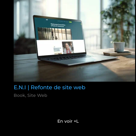
E.N.I | Refonte de site web
Book
,
Site Web
En voir +