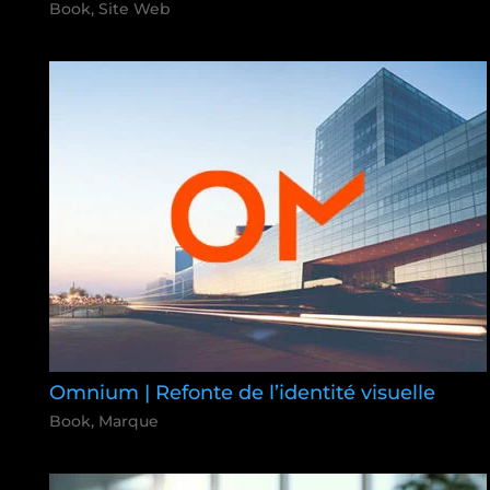
Book
,
Site Web
Omnium | Refonte de l’identité visuelle
Book
,
Marque