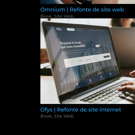
Omnium | Refonte de site web
Book
,
Site Web
Ofys | Refonte de site internet
Book
,
Site Web