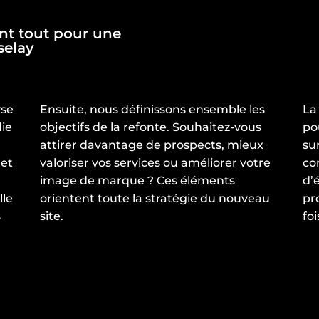
nt tout pour une
selay
yse
Ensuite, nous définissons ensemble les
La
die
objectifs de la refonte. Souhaitez-vous
po
attirer davantage de prospects, mieux
su
 et
valoriser vos services ou améliorer votre
co
.
image de marque ? Ces éléments
d’
lle
orientent toute la stratégie du nouveau
pr
s
site.
foi