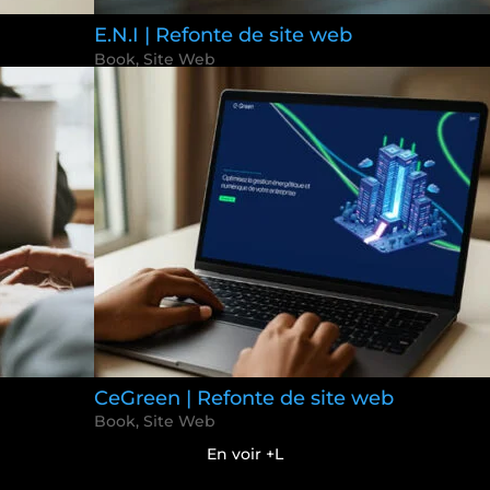
E.N.I | Refonte de site web
Book
,
Site Web
CeGreen | Refonte de site web
Book
,
Site Web
En voir +