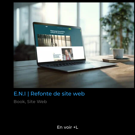
E.N.I | Refonte de site web
Book
,
Site Web
En voir +