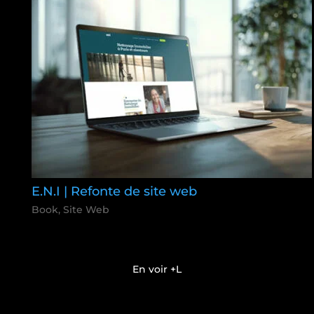
E.N.I | Refonte de site web
Book
,
Site Web
En voir +