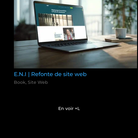
E.N.I | Refonte de site web
Book
,
Site Web
En voir +