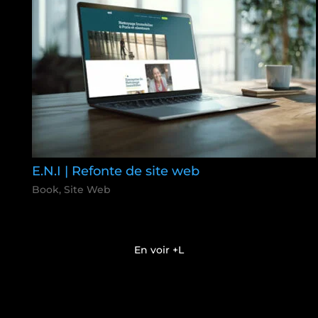
E.N.I | Refonte de site web
Book
,
Site Web
En voir +